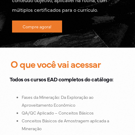
conteúdo objetivo, aplicável na rotina, com
múltiplos certificados para o currículo.
Compre agora!
O que você vai acessar
Todos os cursos EAD completos do catálogo:
Fases da Mineração: Da Exploração ao
Aproveitamento Econômico
QA/QC Aplicado – Conceitos Básicos
Conceitos Básicos de Amostragem aplicada a
Mineração