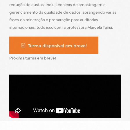
redução de custos. Inclui técnicas de amostragem e
gerenciamento da qualidade de dados, abrangendo várias
fases da mineração e preparação para auditorias
internacionais, tudo isso com a professora
Marcela Tainã.
Turma disponível em breve!
Próxima turma em breve!