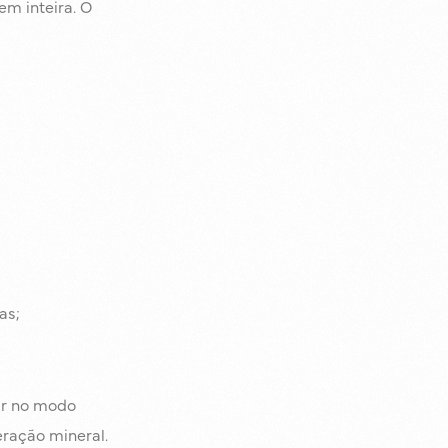
m inteira. O
as;
ar no modo
ração mineral.