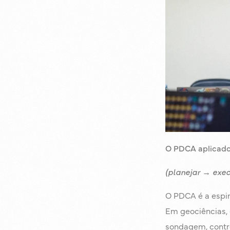
O PDCA aplicado
(planejar → exec
O PDCA é a espi
Em geociências, 
sondagem, contro