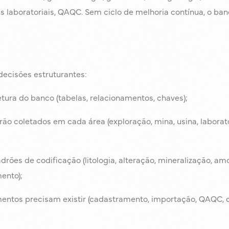
es laboratoriais, QAQC. Sem ciclo de melhoria contínua, o b
ecisões estruturantes:
etura do banco (tabelas, relacionamentos, chaves);
rão coletados em cada área (exploração, mina, usina, laborató
drões de codificação (litologia, alteração, mineralização, amo
ento);
entos precisam existir (cadastramento, importação, QAQC, 