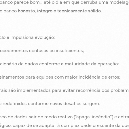
banco parece bom… até o dia em que derruba uma modelage
o banco
honesto, íntegro e tecnicamente sólido
.
clo e impulsiona evolução:
ocedimentos confusos ou insuficientes;
dicionário de dados conforme a maturidade da operação;
einamentos para equipes com maior incidência de erros;
urais são implementados para evitar recorrência dos problem
o redefinidos conforme novos desafios surgem.
co de dados sair do modo reativo (“apaga-incêndio”) e entr
égico
, capaz de se adaptar à complexidade crescente da ope