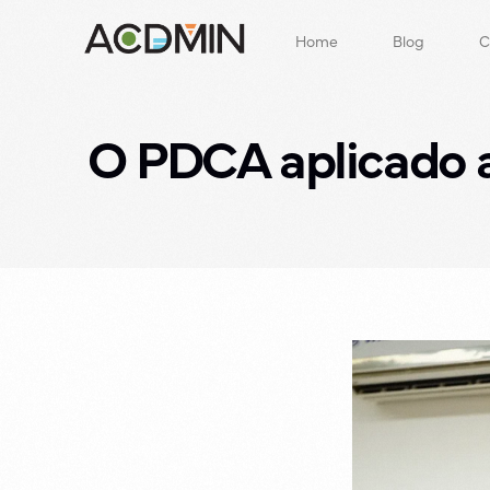
Home
Blog
C
O PDCA aplicado 
E
A
N