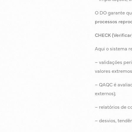
O DO garante que
processos reprod
CHECK (Verificar
Aqui o sistema r
– validações per
valores extremos
– QAQC é avaliad
externos);
– relatórios de 
– desvios, tendê