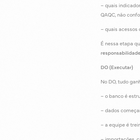
– quais indicado
QAQC, não confo
– quais acessos 
É nessa etapa q
responsabilidad
DO (Executar)
No DO, tudo ganh
– o banco é estr
– dados começam
– a equipe é tre
– importações, c