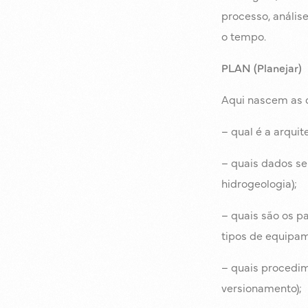
processo, anális
o tempo.
PLAN (Planejar)
Aqui nascem as d
– qual é a arquit
– quais dados se
hidrogeologia);
– quais são os pa
tipos de equipam
– quais procedim
versionamento);