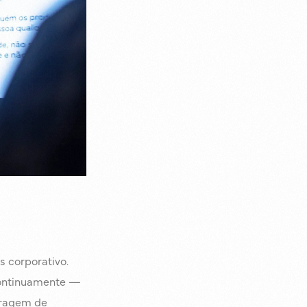
 corporativo.
 continuamente —
tragem de