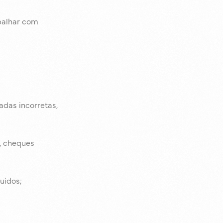
balhar com
adas incorretas,
s, cheques
uidos;