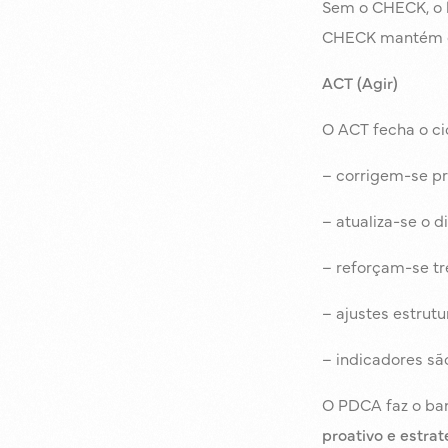
Sem o CHECK, o 
CHECK mantém 
ACT (Agir)
O ACT fecha o ci
– corrigem-se pr
– atualiza-se o 
– reforçam-se tr
– ajustes estrut
– indicadores sã
O PDCA faz o ban
proativo e estrat