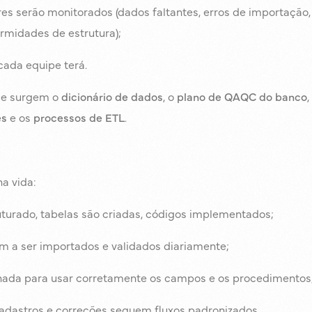
res serão monitorados (dados faltantes, erros de importação
rmidades de estrutura);
cada equipe terá.
ue surgem o
dicionário de dados
, o
plano de QAQC do banco
,
es
e os
processos de ETL
.
a vida:
uturado, tabelas são criadas, códigos implementados;
 a ser importados e validados diariamente;
inada para usar corretamente os campos e os procedimentos
adastros e correções seguem fluxos padronizados.