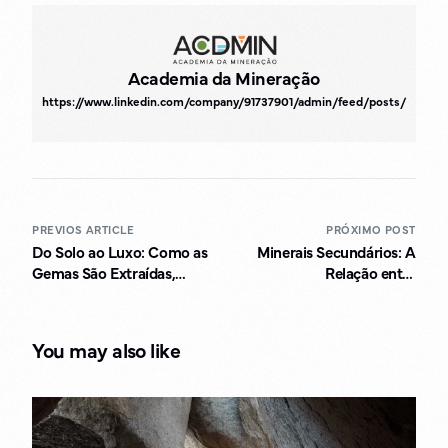
Academia da Mineração
https://www.linkedin.com/company/91737901/admin/feed/posts/
PREVIOS ARTICLE
PRÓXIMO POST
Do Solo ao Luxo: Como as
Minerais Secundários: A
Gemas São Extraídas,
Relação entre
Lapidadas e
Intemperismo e
Transformadas em Joias
Mineração
Deslumbrantes
You may also like