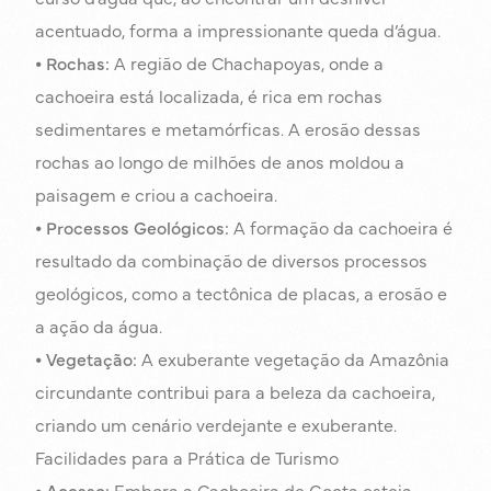
acentuado, forma a impressionante queda d’água.
⦁
Rochas:
A região de Chachapoyas, onde a
cachoeira está localizada, é rica em rochas
sedimentares e metamórficas. A erosão dessas
rochas ao longo de milhões de anos moldou a
paisagem e criou a cachoeira.
⦁
Processos Geológicos:
A formação da cachoeira é
resultado da combinação de diversos processos
geológicos, como a tectônica de placas, a erosão e
a ação da água.
⦁
Vegetação:
A exuberante vegetação da Amazônia
circundante contribui para a beleza da cachoeira,
criando um cenário verdejante e exuberante.
Facilidades para a Prática de Turismo
⦁
Acesso:
Embora a Cachoeira de Gocta esteja