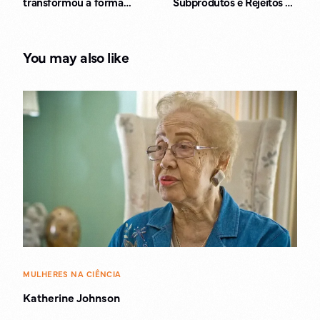
transformou a forma
Subprodutos e Rejeitos na
como você guia seus
Mineração
caminhos
You may also like
MULHERES NA CIÊNCIA
Katherine Johnson