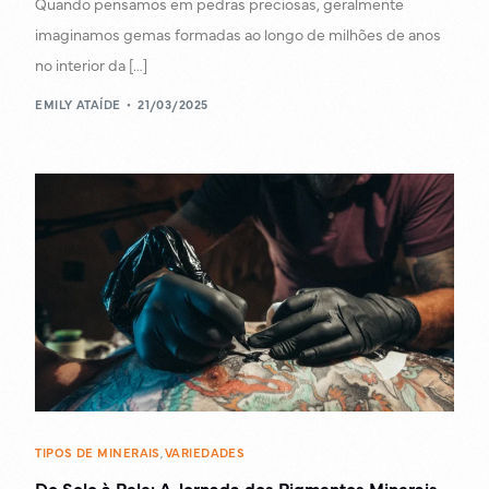
Quando pensamos em pedras preciosas, geralmente
imaginamos gemas formadas ao longo de milhões de anos
no interior da […]
EMILY ATAÍDE
21/03/2025
TIPOS DE MINERAIS
,
VARIEDADES
Do Solo à Pele: A Jornada dos Pigmentos Minerais