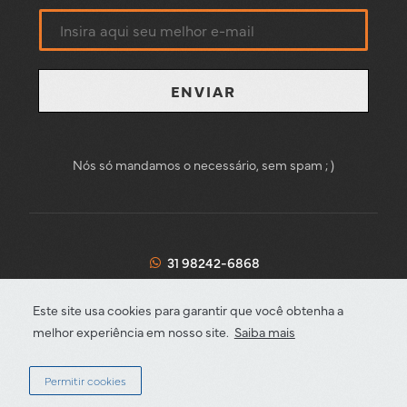
ENVIAR
Nós só mandamos o necessário, sem spam ; )
31 98242-6868
Academia da Mineração – CNPJ: 35.842.257/0001-75 |
Este site usa cookies para garantir que você obtenha a
2026
melhor experiência em nosso site.
Saiba mais
Permitir cookies